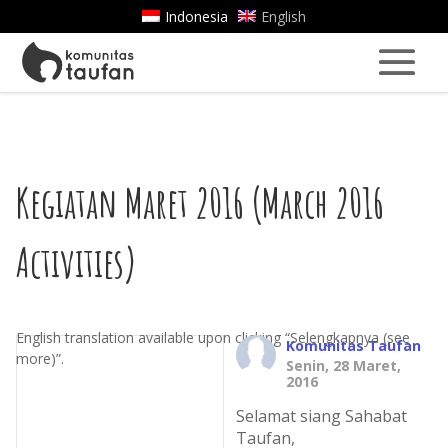
Indonesia
English
Kegiatan Maret 2016 (March 2016
Activities)
English translation available upon clicking “Selengkapnya (see
Komunitas Taufan
more)”.
Senin, 28 Maret,
2016
Selamat siang Sahabat
Taufan,