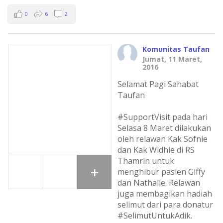
0
6
2
Komunitas Taufan
Jumat, 11 Maret,
2016
Selamat Pagi Sahabat
Taufan
#SupportVisit pada hari
Selasa 8 Maret dilakukan
oleh relawan Kak Sofnie
dan Kak Widhie di RS
Thamrin untuk
+
menghibur pasien Giffy
dan Nathalie. Relawan
juga membagikan hadiah
selimut dari para donatur
#SelimutUntukAdik.