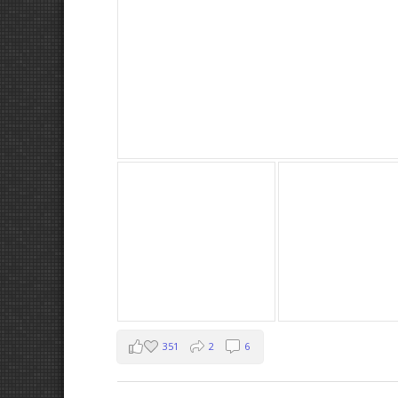
351
2
6