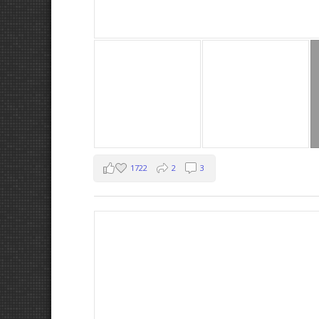
1722
2
3