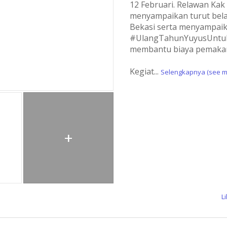
12 Februari. Relawan Ka
menyampaikan turut bela
Bekasi serta menyampaik
#UlangTahunYuyusUntukRa
membantu biaya pemaka
Kegiat
...
Selengkapnya (see m
+
L