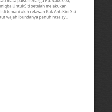
tau mata palsu seharga Rp. 3.000.000,-
nIqbalUntukSiti setelah melakukan
 di temani oleh relawan Kak Anti.Kini Siti
 raut wajah ibundanya penuh rasa sy
...