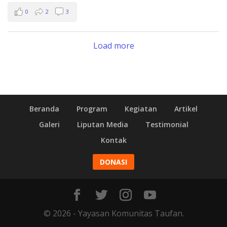
0
2
3
Load more
Beranda
Program
Kegiatan
Artikel
Galeri
Liputan Media
Testimonial
Kontak
DONASI
© 2026 - Yayasan Komunitas Taufan.