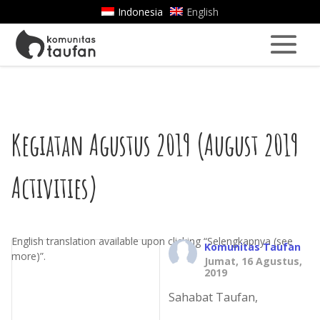
Indonesia
English
Kegiatan Agustus 2019 (August 2019
Activities)
English translation available upon clicking “Selengkapnya (see
Komunitas Taufan
more)”.
Jumat, 16 Agustus,
2019
Sahabat Taufan,