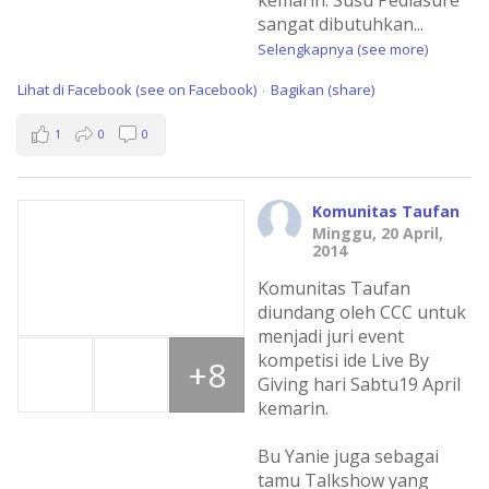
kemarin. Susu Pediasure
sangat dibutuhkan
...
Selengkapnya (see more)
Lihat di Facebook (see on Facebook)
Bagikan (share)
·
1
0
0
Komunitas Taufan
Minggu, 20 April,
2014
Komunitas Taufan
diundang oleh CCC untuk
menjadi juri event
kompetisi ide Live By
+8
Giving hari Sabtu19 April
kemarin.
Bu Yanie juga sebagai
tamu Talkshow yang